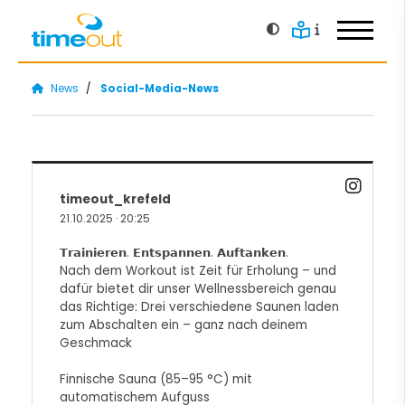
News
Social-Media-News
Startseite
Probetraining
Über uns
timeout_krefeld
21.10.2025
·
20:25
News
𝗧𝗿𝗮𝗶𝗻𝗶𝗲𝗿𝗲𝗻. 𝗘𝗻𝘁𝘀𝗽𝗮𝗻𝗻𝗲𝗻. 𝗔𝘂𝗳𝘁𝗮𝗻𝗸𝗲𝗻.
timeout News
Nach dem Workout ist Zeit für Erholung – und
dafür bietet dir unser Wellnessbereich genau
Social-Media-News
das Richtige: Drei verschiedene Saunen laden
zum Abschalten ein – ganz nach deinem
Angebote
Geschmack
Kontakt
Finnische Sauna (85–95 °C) mit
automatischem Aufguss