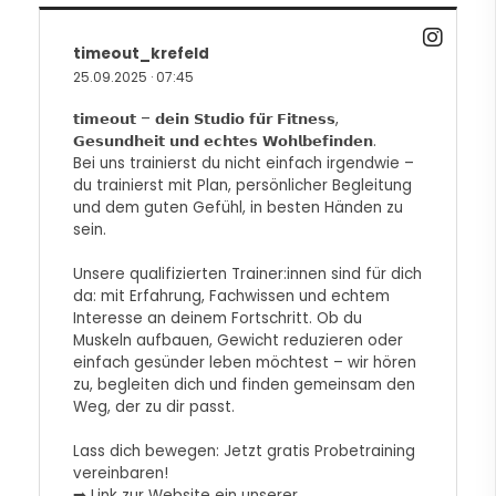
timeout_krefeld
25.09.2025
·
07:45
𝘁𝗶𝗺𝗲𝗼𝘂𝘁 – 𝗱𝗲𝗶𝗻 𝗦𝘁𝘂𝗱𝗶𝗼 𝗳𝘂̈𝗿 𝗙𝗶𝘁𝗻𝗲𝘀𝘀,
𝗚𝗲𝘀𝘂𝗻𝗱𝗵𝗲𝗶𝘁 𝘂𝗻𝗱 𝗲𝗰𝗵𝘁𝗲𝘀 𝗪𝗼𝗵𝗹𝗯𝗲𝗳𝗶𝗻𝗱𝗲𝗻.
Bei uns trainierst du nicht einfach irgendwie –
du trainierst mit Plan, persönlicher Begleitung
und dem guten Gefühl, in besten Händen zu
sein.
Unsere qualifizierten Trainer:innen sind für dich
da: mit Erfahrung, Fachwissen und echtem
Interesse an deinem Fortschritt. Ob du
Muskeln aufbauen, Gewicht reduzieren oder
einfach gesünder leben möchtest – wir hören
zu, begleiten dich und finden gemeinsam den
Weg, der zu dir passt.
Lass dich bewegen: Jetzt gratis Probetraining
vereinbaren!
➡️ Link zur Website ein unserer