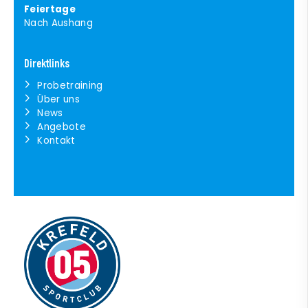
Feiertage
Nach Aushang
Direktlinks
Probetraining
Über uns
News
Angebote
Kontakt