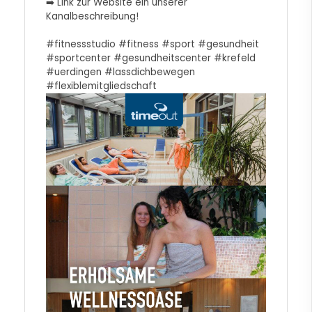
➡️ Link zur Website ein unserer
Kanalbeschreibung!
#fitnessstudio
#fitness
#sport
#gesundheit
#sportcenter
#gesundheitscenter
#krefeld
#uerdingen
#lassdichbewegen
#flexiblemitgliedschaft