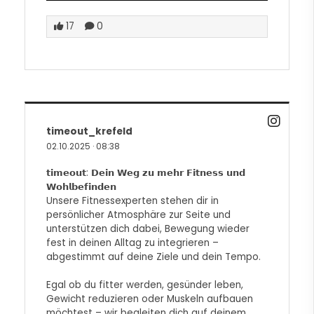
17
0
timeout_krefeld
02.10.2025
·
08:38
𝘁𝗶𝗺𝗲𝗼𝘂𝘁: 𝗗𝗲𝗶𝗻 𝗪𝗲𝗴 𝘇𝘂 𝗺𝗲𝗵𝗿 𝗙𝗶𝘁𝗻𝗲𝘀𝘀 𝘂𝗻𝗱
𝗪𝗼𝗵𝗹𝗯𝗲𝗳𝗶𝗻𝗱𝗲𝗻
Unsere Fitnessexperten stehen dir in
persönlicher Atmosphäre zur Seite und
unterstützen dich dabei, Bewegung wieder
fest in deinen Alltag zu integrieren –
abgestimmt auf deine Ziele und dein Tempo.
Egal ob du fitter werden, gesünder leben,
Gewicht reduzieren oder Muskeln aufbauen
möchtest – wir begleiten dich auf deinem