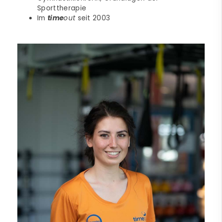
Sporttherapie
Im
time
out
seit 2003